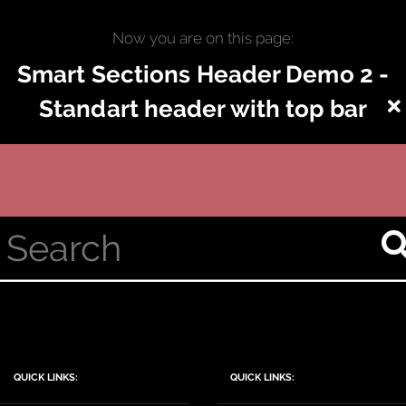
Now you are on this page:
Smart Sections Header Demo 2 -
Standart header with top bar
© 2026 Copyright Stilvoll wohnen Lünen. Betrieben mit
WordPress
&
Terranova Werbung
.
QUICK LINKS:
QUICK LINKS: